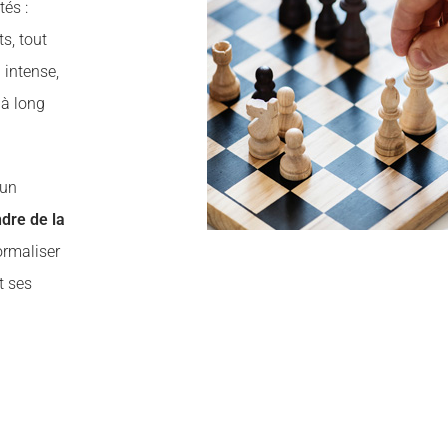
tés :
s, tout
 intense,
 à long
 un
dre de la
formaliser
t ses