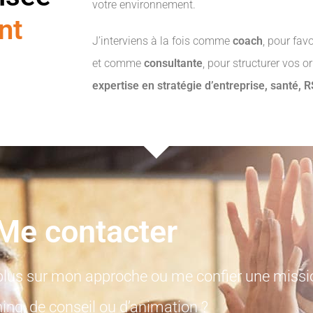
votre environnement.
nt
J’interviens à la fois comme
coach
, pour favo
et comme
consultante
, pour structurer vos o
expertise en stratégie d’entreprise, santé, 
Me contacter
plus sur mon approche ou me confier une missi
ing, de conseil ou d’animation ?